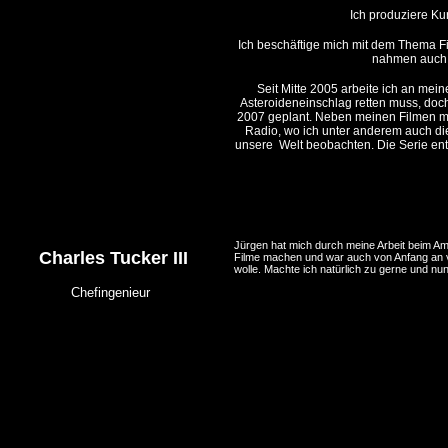
Ich produziere Ku
Ich beschäftige mich mit dem Thema Fi
nahmen auch e
Seit Mitte 2005 arbeite ich an me
Asteroideneinschlag retten muss, doch
2007 geplant. Neben meinen Filmen mo
Radio, wo ich unter anderem auch di
unsere Welt beobachten. Die Serie enth
Jürgen hat mich durch meine Arbeit beim Am
Charles Tucker III
Filme machen und war auch von Anfang an vo
wolle. Machte ich natürlich zu gerne und nu
Chefingenieur